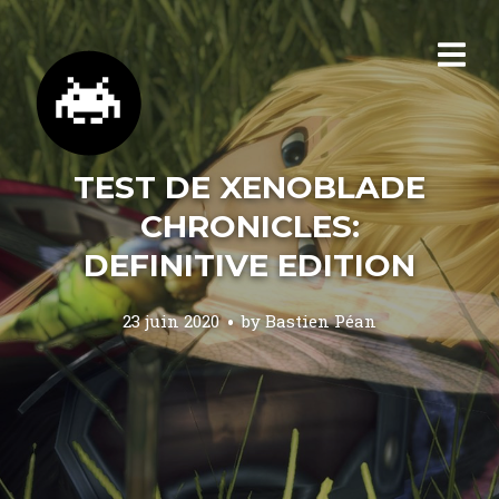
TEST DE XENOBLADE
CHRONICLES:
DEFINITIVE EDITION
23 juin 2020
by
Bastien Péan