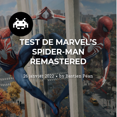
TEST DE MARVEL’S
SPIDER-MAN
REMASTERED
26 janvier 2022
by
Bastien Péan