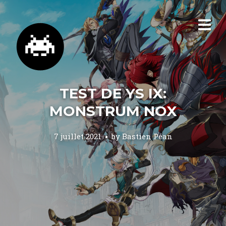
TEST DE YS IX:
MONSTRUM NOX
7 juillet 2021
by
Bastien Péan